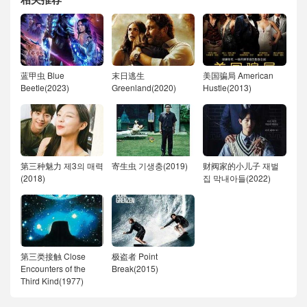
蓝甲虫 Blue
末日逃生
美国骗局 American
Beetle(2023)
Greenland(2020)
Hustle(2013)
第三种魅力 제3의 매력
寄生虫 기생충(2019)
财阀家的小儿子 재벌
(2018)
집 막내아들(2022)
第三类接触 Close
极盗者 Point
Encounters of the
Break(2015)
Third Kind(1977)