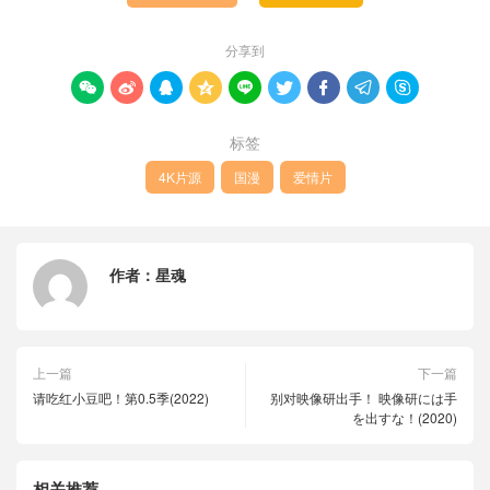
分享到









标签
4K片源
国漫
爱情片
作者：
星魂
上一篇
下一篇
请吃红小豆吧！第0.5季(2022)
别对映像研出手！ 映像研には手
を出すな！(2020)
相关推荐