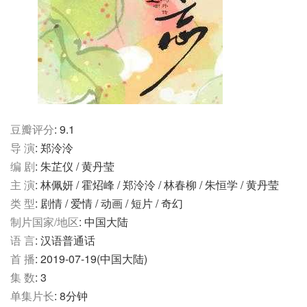
豆瓣评分
: 9.1
导 演
: 郑泠泠
编 剧
: 朱芷仪 / 黄丹莹
主 演
: 林佩妍 / 霍炤峰 / 郑泠泠 / 林春柳 / 朱恒学 / 黄丹莹
类 型
: 剧情 / 爱情 / 动画 / 短片 / 奇幻
制片国家/地区
: 中国大陆
语 言
: 汉语普通话
首 播
: 2019-07-19(中国大陆)
集 数
: 3
单集片长
: 8分钟