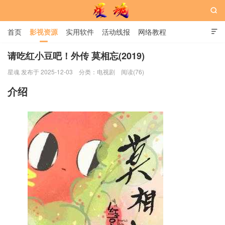

首页
影视资源
实用软件
活动线报
网络教程

用户中心
书籍
娱乐
请吃红小豆吧！外传 莫相忘(2019)
星魂 发布于 2025-12-03
分类：
电视剧
阅读(76)
星魂网
介绍