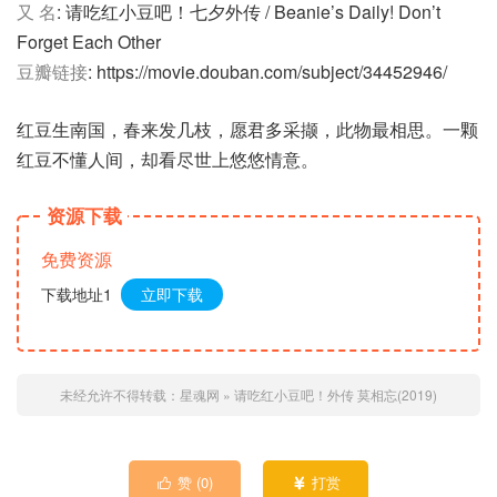
又 名
: 请吃红小豆吧！七夕外传 / Beanie’s Daily! Don’t
Forget Each Other
豆瓣链接
: https://movie.douban.com/subject/34452946/
红豆生南国，春来发几枝，愿君多采撷，此物最相思。一颗
红豆不懂人间，却看尽世上悠悠情意。
资源下载
免费资源
下载地址1
立即下载
未经允许不得转载：
星魂网
»
请吃红小豆吧！外传 莫相忘(2019)
赞 (
0
)
打赏

