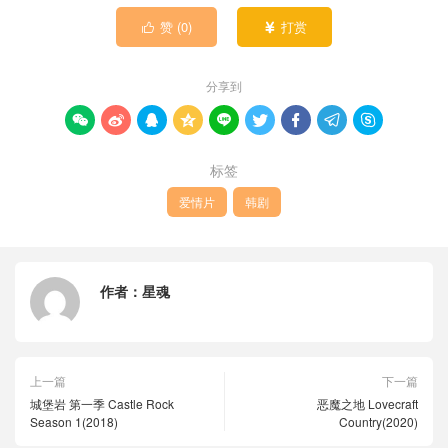
赞 (
0
)
打赏


分享到









标签
爱情片
韩剧
作者：
星魂
上一篇
下一篇
城堡岩 第一季 Castle Rock
恶魔之地 Lovecraft
Season 1(2018)
Country(2020)