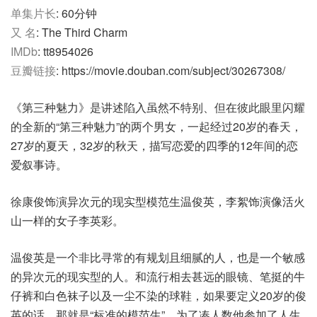
单集片长
: 60分钟
又 名
: The Third Charm
IMDb
: tt8954026
豆瓣链接
: https://movie.douban.com/subject/30267308/
《第三种魅力》是讲述陷入虽然不特别、但在彼此眼里闪耀
的全新的“第三种魅力”的两个男女，一起经过20岁的春天，
27岁的夏天，32岁的秋天，描写恋爱的四季的12年间的恋
爱叙事诗。
徐康俊饰演异次元的现实型模范生温俊英，李絮饰演像活火
山一样的女子李英彩。
温俊英是一个非比寻常的有规划且细腻的人，也是一个敏感
的异次元的现实型的人。和流行相去甚远的眼镜、笔挺的牛
仔裤和白色袜子以及一尘不染的球鞋，如果要定义20岁的俊
英的话，那就是“标准的模范生”。为了凑人数他参加了人生