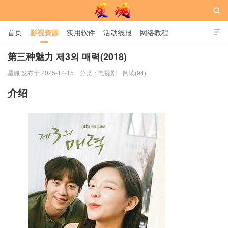

首页
影视资源
实用软件
活动线报
网络教程

用户中心
书籍
娱乐
第三种魅力 제3의 매력(2018)
星魂 发布于 2025-12-15
分类：
电视剧
阅读(94)
星魂网
介绍