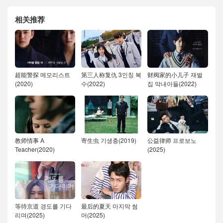
相关推荐
超能警探 메모리스트
第三人称复仇 3인칭 복
财阀家的小儿子 재벌
(2020)
수(2022)
집 막내아들(2022)
教师情事 A
寄生虫 기생충(2019)
公益律师 프로보노
Teacher(2020)
(2025)
等待京道 경도를 기다
最后的夏天 마지막 썸
리며(2025)
머(2025)