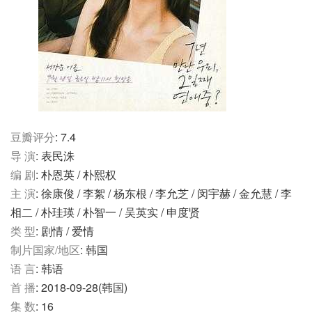
豆瓣评分
: 7.4
导 演
: 表民洙
编 剧
: 朴恩英 / 朴熙权
主 演
: 徐康俊 / 李絮 / 杨东根 / 李允芝 / 闵宇赫 / 金允慧 / 李
相二 / 朴珪瑛 / 朴智一 / 吴英实 / 申度贤
类 型
: 剧情 / 爱情
制片国家/地区
: 韩国
语 言
: 韩语
首 播
: 2018-09-28(韩国)
集 数
: 16