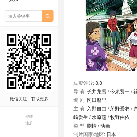

豆瓣评分
: 8.8
导 演
: 长井龙雪 / 今泉贤一 /
微信关注，获取更多
编 剧
: 冈田麿里
主 演
: 入野自由 / 茅野爱衣 / 
登陆
崎爱生 / 水原薰 / 牧野由依
注册
类 型
: 剧情 / 动画
制片国家/地区
: 日本