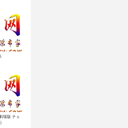
集
劇場版 チェ
)