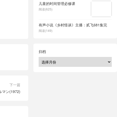
儿童的时间管理必修课
阅读(625)
有声小说《乡村怪谈》主播：贰飞681集完
阅读(149)
归档
下一篇
マン(1972)