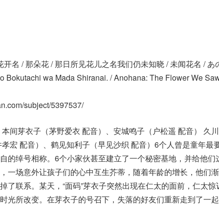
花开名 / 那朵花 / 那日所见花儿之名我们仍未知晓 / 未闻花名 / あ
o Bokutachi wa Mada Shiranai. / Anohana: The Flower We Sa
ban.com/subject/5397537/
、本间芽衣子（茅野爱衣 配音）、安城鸣子（户松遥 配音） 久
井孝宏 配音）、鹤见知利子（早见沙织 配音）6个人曾是童年最
自的绰号相称。6个小家伙甚至建立了一个秘密基地，并给他们
”。然而，一场意外让孩子们的心中互生芥蒂，随着年龄的增长，他们
掉了联系。某天，“面码”芽衣子突然出现在仁太的面前，仁太惊
时光所改变。在芽衣子的号召下，失落的好友们重新走到了一起