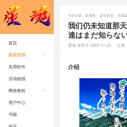
当前位置：
星魂网
影视资源
电视
>
>
我们仍未知道那天
達はまだ知らない。
首页
星魂 发布于 2025-11-25
分类
影视资源
介绍
实用软件
活动线报
网络教程
用户中心
书籍
娱乐