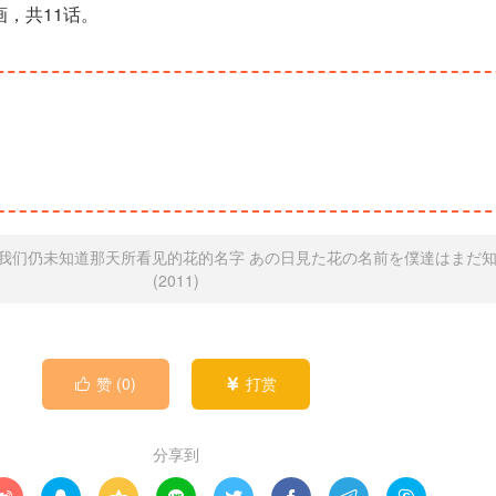
动画，共11话。
我们仍未知道那天所看见的花的名字 あの日見た花の名前を僕達はまだ
(2011)
赞 (
0
)
打赏


分享到