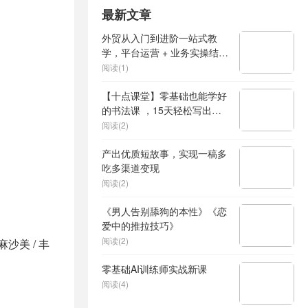
最新文章
外贸从入门到进阶一站式教
学，平台运营 + 业务实操结
合，实现业绩稳步增长
阅读(1)
【十点课堂】零基础也能学好
的书法课 ，15天轻松写出漂
亮人生
阅读(2)
产出优质短故事，实现一稿多
吃多渠道变现
阅读(2)
《男人告别舔狗的本性》《恋
爱中的推拉技巧》
阅读(2)
麻沙美 / 丰
零基础AI训练师实战新课
阅读(4)