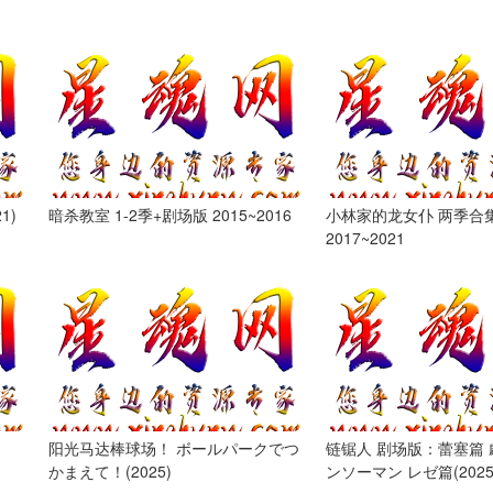
1)
暗杀教室 1-2季+剧场版 2015~2016
小林家的龙女仆 两季合
2017~2021
阳光马达棒球场！ ボールパークでつ
链锯人 剧场版：蕾塞篇 
かまえて！(2025)
ンソーマン レゼ篇(2025