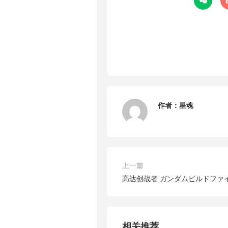

作者：
星魂
上一篇
高达创战者 ガンダムビルドファイタ
相关推荐