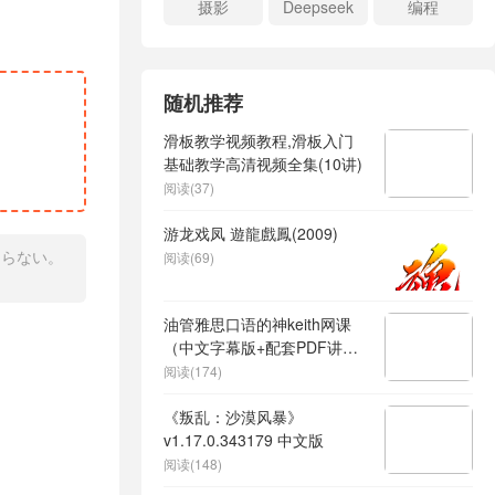
摄影
Deepseek
编程
随机推荐
滑板教学视频教程,滑板入门
基础教学高清视频全集(10讲)
阅读(37)
游龙戏凤 遊龍戲鳳(2009)
知らない。
阅读(69)
油管雅思口语的神keith网课
（中文字幕版+配套PDF讲
义）
阅读(174)
《叛乱：沙漠风暴》
v1.17.0.343179 中文版
阅读(148)