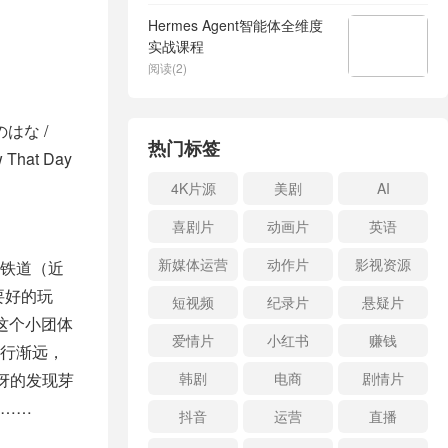
Hermes Agent智能体全维度
实战课程
阅读(2)
のはな /
热门标签
w That Day
4K片源
美剧
AI
喜剧片
动画片
英语
新媒体运营
动作片
影视资源
川铁道（近
要好的玩
短视频
纪录片
悬疑片
这个小团体
爱情片
小红书
赚钱
渐行渐远，
讶的发现芽
韩剧
电商
剧情片
……
抖音
运营
直播