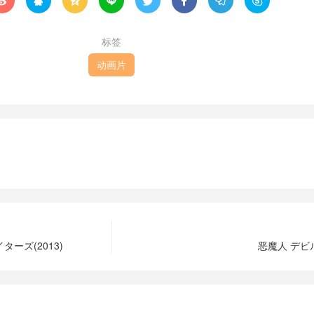








标签
动画片
ーズ(2013)
恶魔人 デビル