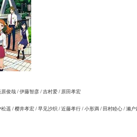
 筱原俊哉 / 伊藤智彦 / 吉村爱 / 原田孝宏
户松遥 / 樱井孝宏 / 早见沙织 / 近藤孝行 / 小形満 / 田村睦心 / 濑户