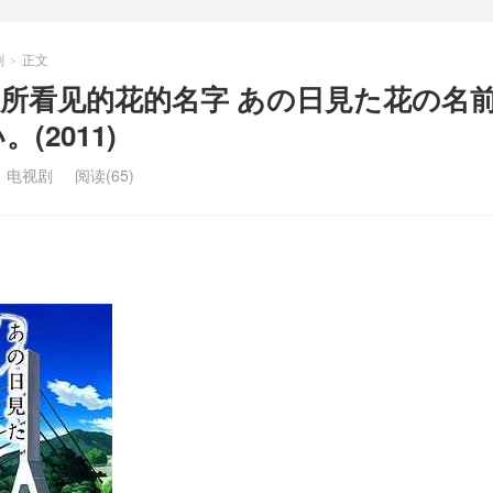
剧
正文
>
所看见的花的名字 あの日見た花の名
(2011)
：
电视剧
阅读(65)