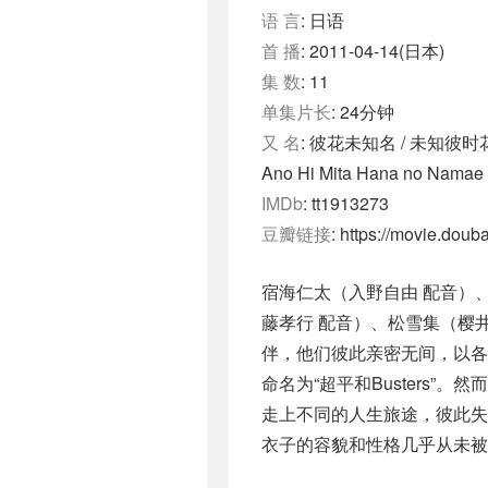
语 言
: 日语
首 播
: 2011-04-14(日本)
集 数
: 11
单集片长
: 24分钟
又 名
: 彼花未知名 / 未知彼时
Ano Hi Mita Hana no Namae 
IMDb
: tt1913273
豆瓣链接
: https://movie.dou
宿海仁太（入野自由 配音）
藤孝行 配音）、松雪集（樱
伴，他们彼此亲密无间，以各
命名为“超平和Busters
走上不同的人生旅途，彼此失
衣子的容貌和性格几乎从未被