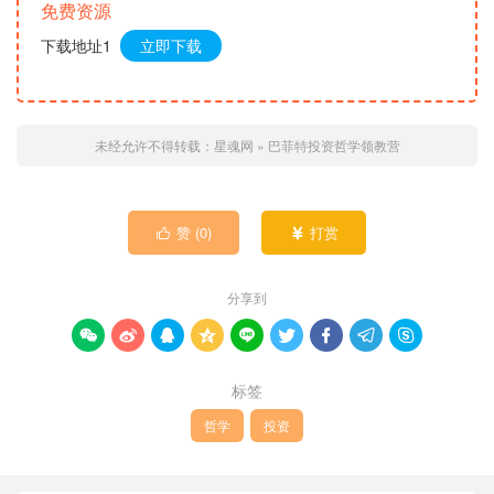
免费资源
下载地址1
立即下载
未经允许不得转载：
星魂网
»
巴菲特投资哲学领教营
赞 (
0
)
打赏


分享到









标签
哲学
投资