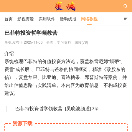

首页
影视资源
实用软件
活动线报
网络教程

用户中心
书籍
娱乐
巴菲特投资哲学领教营
星魂 发布于 2025-11-06
分类：
学习资料
阅读(78)
星魂网
介绍
系统梳理巴菲特的价值投资方法论，覆盖格雷厄姆“烟蒂”、
费雪“成长股”、巴菲特与芒格的协同框架，精读《致股东的
信》，复盘苹果、比亚迪、喜诗糖果、邓普斯特等案例，并
给出估值思路与实践清单。本内容为教育信息，不构成投资
建议。
├── 巴菲特投资哲学领教营- [吴晓波频道].zip
资源下载