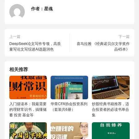
作者：
星魂
上一篇
下一篇
DeepSeek论文写作专项，高质
喜马拉雅 《经典诺贝尔文学奖作
量写论文写综述AI选题润色
品45本》
相关推荐
入门级读本：我最需要
华章CFA协会投资系列
炒股经典书籍推荐，适
的理财常识书，搞懂储
（套装共6册）
合投资者的必读书单合
蓄 投资 基金等
集