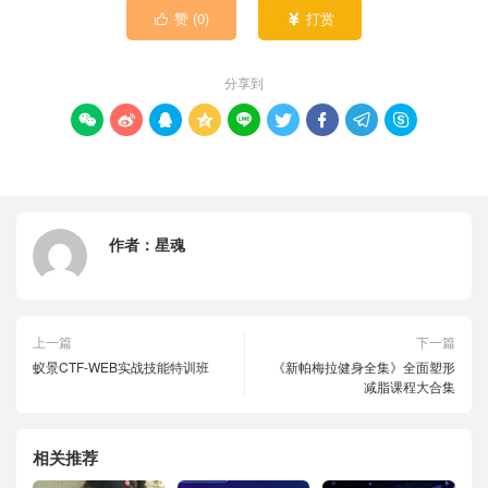
赞 (
0
)
打赏


分享到









作者：
星魂
上一篇
下一篇
蚁景CTF-WEB实战技能特训班
《新帕梅拉健身全集》全面塑形
减脂课程大合集
相关推荐