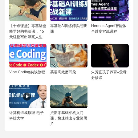
【十点课堂】零基础也
零基础AI训练师实战新
Hermes Agent智能体
能学好的书法课 ，15
课
全维度实战课程
天轻松写出漂亮人生
Vibe Coding实战教程
英语高效磨耳朵
朱芳宜孩子养育+父母
必修课
计算机组成原理-电子
摄影零基础相机入门
科技大学
课，快速拍出专业级照
片