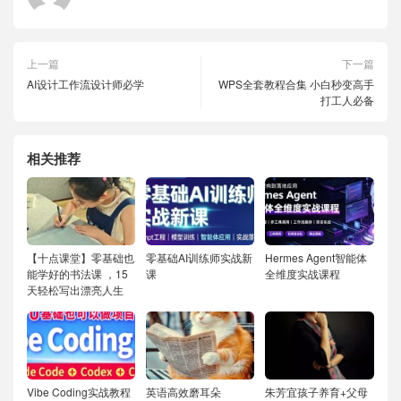
上一篇
下一篇
AI设计工作流设计师必学
WPS全套教程合集 小白秒变高手
打工人必备
相关推荐
【十点课堂】零基础也
零基础AI训练师实战新
Hermes Agent智能体
能学好的书法课 ，15
课
全维度实战课程
天轻松写出漂亮人生
Vibe Coding实战教程
英语高效磨耳朵
朱芳宜孩子养育+父母