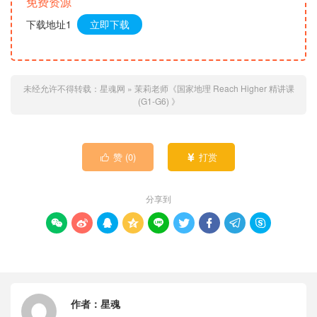
免费资源
下载地址1
立即下载
未经允许不得转载：
星魂网
»
茉莉老师《国家地理 Reach Higher 精讲课
(G1-G6) 》
赞 (
0
)
打赏


分享到









作者：
星魂