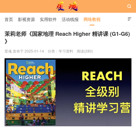

首页
影视资源
实用软件
活动线报
网络教程

用户中心
书籍
娱乐
茉莉老师《国家地理 Reach Higher 精讲课 (G1-G6)
》
星魂网
星魂 发布于 2025-01-14
分类：
学习资料
阅读(280)