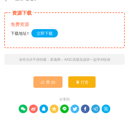
资源下载
免费资源
下载地址1
立即下载
未经允许不得转载：
星魂网
»
AIGC高级实战班一起学AI绘画
赞 (
0
)
打赏


分享到








