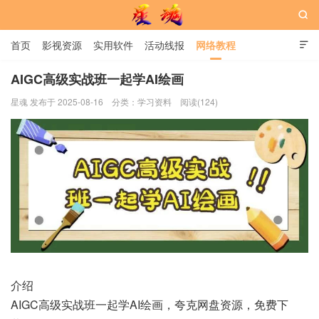

首页
影视资源
实用软件
活动线报
网络教程

用户中心
书籍
娱乐
AIGC高级实战班一起学AI绘画
星魂 发布于 2025-08-16
分类：
学习资料
阅读(124)
星魂网
介绍
AIGC高级实战班一起学AI绘画，夸克网盘资源，免费下