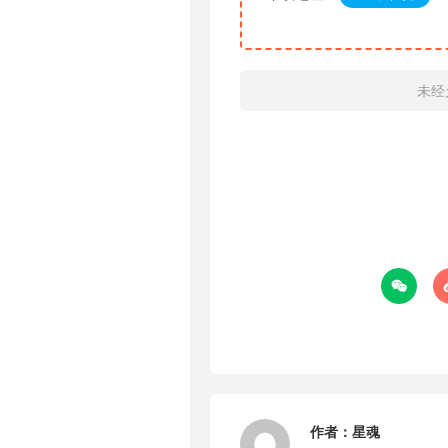
未经

作者：
星魂