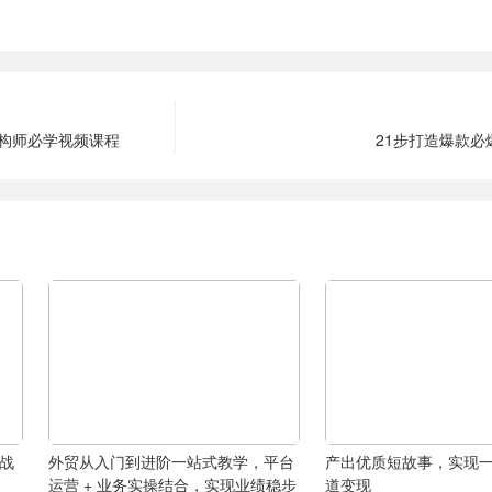
架构师必学视频课程
21步打造爆款必
实战
外贸从入门到进阶一站式教学，平台
产出优质短故事，实现
己
运营 + 业务实操结合，实现业绩稳步
道变现