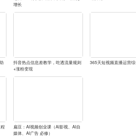
增长
，助
抖音热点信息差教学，吃透流量规则
365天短视频直播运营
+涨粉变现
教程
扁豆：AI视频创业课（AI影视、AI自
媒体、AI广告 必修）