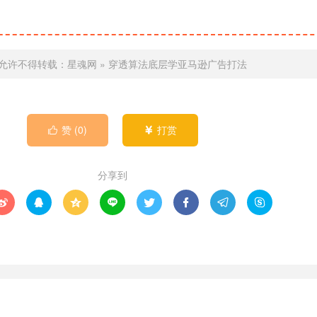
允许不得转载：
星魂网
»
穿透算法底层学亚马逊广告打法
赞 (
0
)
打赏


分享到







