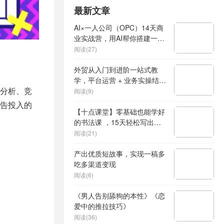
最新文章
AI×一人公司（OPC）14天商
业实战营，用AI帮你搭建一个
属于你自己的、能独立賺钱的
阅读(27)
一人公司系统
外贸从入门到进阶一站式教
学，平台运营 + 业务实操结
分析、竞
合，实现业绩稳步增长
阅读(9)
告投入的
【十点课堂】零基础也能学好
的书法课 ，15天轻松写出漂
亮人生
阅读(21)
产出优质短故事，实现一稿多
吃多渠道变现
阅读(6)
《男人告别舔狗的本性》《恋
爱中的推拉技巧》
阅读(36)