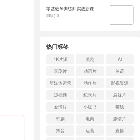
零基础AI训练师实战新课
阅读(13)
热门标签
4K片源
美剧
AI
喜剧片
动画片
英语
新媒体运营
动作片
影视资源
短视频
纪录片
悬疑片
爱情片
小红书
赚钱
韩剧
电商
剧情片
抖音
运营
直播