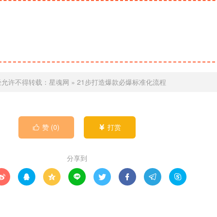
经允许不得转载：
星魂网
»
21步打造爆款必爆标准化流程
赞 (
0
)
打赏


分享到







