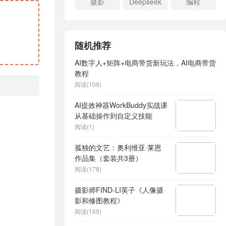
摄影
Deepseek
编程
随机推荐
AI数字人+矩阵+电商带货新玩法，AI电商带货
教程
阅读(106)
AI提效神器WorkBuddy实战课
从基础操作到自定义技能
阅读(1)
孤独的文艺：奥利维亚·莱恩
作品集（套装共3册）
阅读(178)
摄影师FIND-LI英子《人像摄
影和修图教程》
阅读(169)