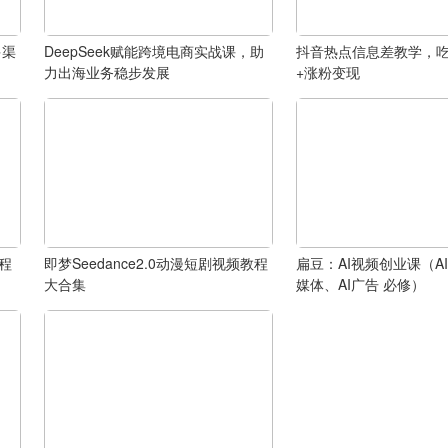
多渠
DeepSeek赋能跨境电商实战课，助
抖音热点信息差教学，
力出海业务稳步发展
+涨粉变现
程
即梦Seedance2.0动漫短剧视频教程
扁豆：AI视频创业课（AI
大合集
媒体、AI广告 必修）