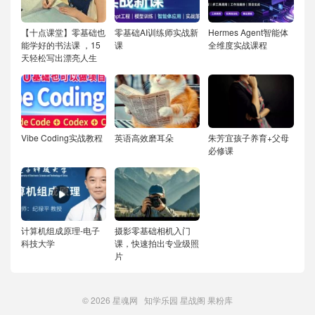
【十点课堂】零基础也
零基础AI训练师实战新
Hermes Agent智能体
能学好的书法课 ，15
课
全维度实战课程
天轻松写出漂亮人生
Vibe Coding实战教程
英语高效磨耳朵
朱芳宜孩子养育+父母
必修课
计算机组成原理-电子
摄影零基础相机入门
科技大学
课，快速拍出专业级照
片
© 2026
星魂网
知学乐园
星战阁
果粉库