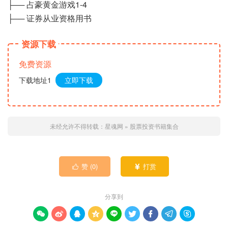
├── 占豪黄金游戏1-4
├── 证券从业资格用书
资源下载
免费资源
下载地址1
立即下载
未经允许不得转载：
星魂网
»
股票投资书籍集合
赞 (
0
)
打赏


分享到








