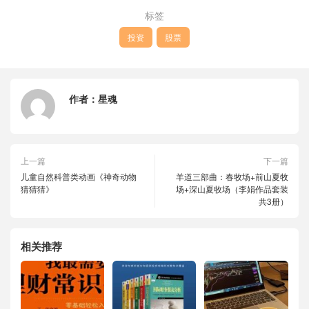
标签
投资
股票
作者：
星魂
上一篇
下一篇
儿童自然科普类动画《神奇动物
羊道三部曲：春牧场+前山夏牧
猜猜猜》
场+深山夏牧场（李娟作品套装
共3册）
相关推荐