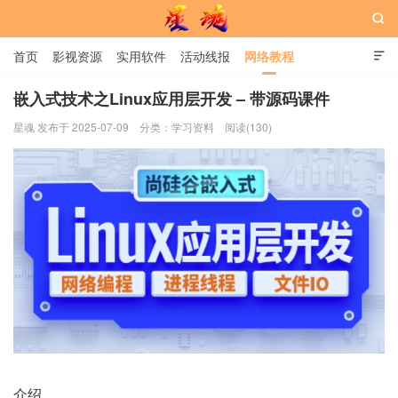

首页
影视资源
实用软件
活动线报
网络教程

用户中心
书籍
娱乐
嵌入式技术之Linux应用层开发 – 带源码课件
星魂 发布于 2025-07-09
分类：
学习资料
阅读(130)
星魂网
介绍