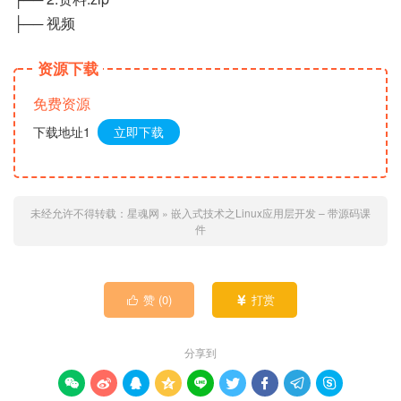
├── 视频
资源下载
免费资源
下载地址1
立即下载
未经允许不得转载：
星魂网
»
嵌入式技术之Linux应用层开发 – 带源码课
件
赞 (
0
)
打赏


分享到








