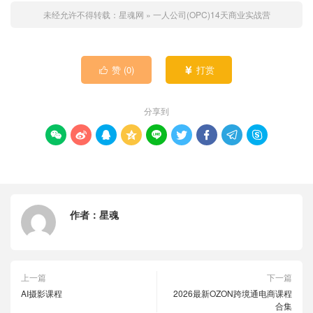
未经允许不得转载：
星魂网
»
一人公司(OPC)14天商业实战营
赞 (
0
)
打赏


分享到









作者：
星魂
上一篇
下一篇
AI摄影课程
2026最新OZON跨境通电商课程
合集