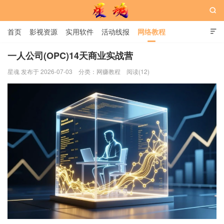

首页
影视资源
实用软件
活动线报
网络教程

用户中心
书籍
娱乐
一人公司(OPC)14天商业实战营
星魂 发布于 2026-07-03
分类：
网赚教程
阅读(12)
星魂网