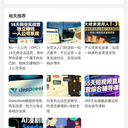
相关推荐
AI×一人公司（OPC）
外贸从入门到进阶一站
产出优质短故事，实现
14天商业实战营，用AI
式教学，平台运营 + 业
一稿多吃多渠道变现
帮你搭建一个属于你自
务实操结合，实现业绩
己的、能独立賺钱的一
稳步增长
人公司系统
DeepSeek赋能跨境电
抖音热点信息差教学，
365天短视频直播运营
商实战课，助力出海业
吃透流量规则+涨粉变
综合辅导课程
务稳步发展
现