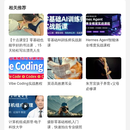
相关推荐
【十点课堂】零基础也
零基础AI训练师实战新
Hermes Agent智能体
能学好的书法课 ，15
课
全维度实战课程
天轻松写出漂亮人生
Vibe Coding实战教程
英语高效磨耳朵
朱芳宜孩子养育+父母
必修课
计算机组成原理-电子
摄影零基础相机入门
科技大学
课，快速拍出专业级照