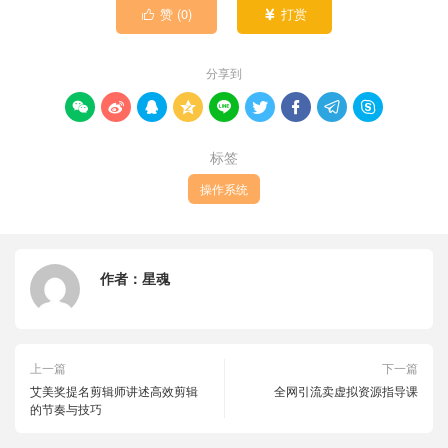
赞 (
0
)
打赏


分享到









标签
操作系统
作者：
星魂
上一篇
下一篇
艾美奖提名剪辑师讲述高效剪辑
全网引流卖虚拟资源指导课
的节奏与技巧