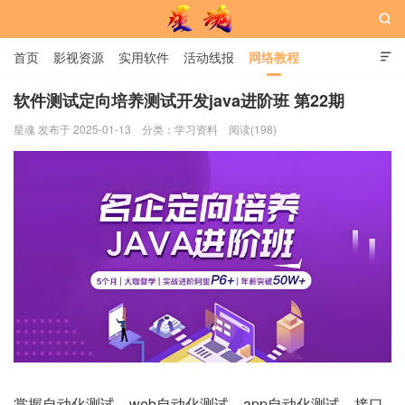

首页
影视资源
实用软件
活动线报
网络教程

用户中心
书籍
娱乐
软件测试定向培养测试开发java进阶班 第22期
星魂 发布于 2025-01-13
分类：
学习资料
阅读(198)
星魂网
掌握自动化测试，web自动化测试，app自动化测试，接口