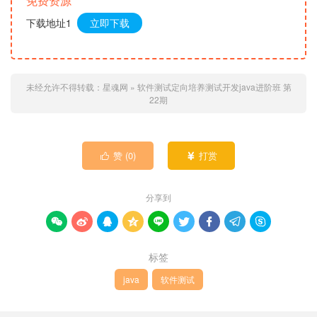
免费资源
下载地址1
立即下载
未经允许不得转载：
星魂网
»
软件测试定向培养测试开发java进阶班 第
22期
赞 (
0
)
打赏


分享到









标签
java
软件测试