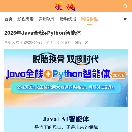

首页
影视资源
实用软件
活动线报
网络教程

用户中心
书籍
娱乐
2026年Java全栈+Python智能体
星魂 发布于 2026-04-28
分类：
学习资料
阅读(40)
星魂网