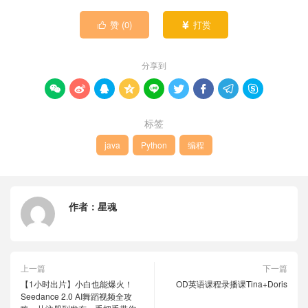
赞 (
0
)
打赏


分享到









标签
java
Python
编程
作者：
星魂
上一篇
下一篇
【1小时出片】小白也能爆火！
OD英语课程录播课Tina+Doris
Seedance 2.0 AI舞蹈视频全攻