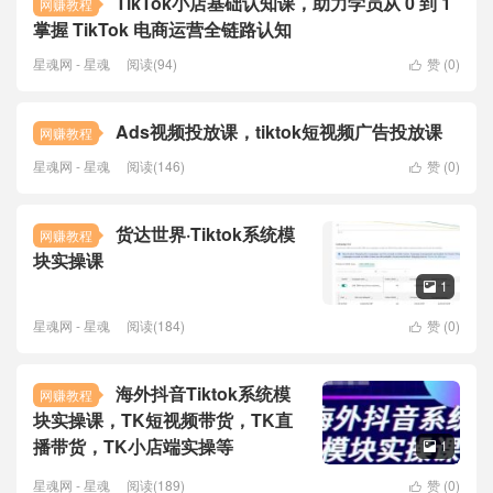
TikTok小店基础认知课，助力学员从 0 到 1
网赚教程
掌握 TikTok 电商运营全链路认知
星魂网 - 星魂
阅读(94)
赞 (
0
)

Ads视频投放课，tiktok短视频广告投放课
网赚教程
星魂网 - 星魂
阅读(146)
赞 (
0
)

货达世界·Tiktok系统模
网赚教程
块实操课
1

星魂网 - 星魂
阅读(184)
赞 (
0
)

海外抖音Tiktok系统模
网赚教程
块实操课，TK短视频带货，TK直
播带货，TK小店端实操等
1

星魂网 - 星魂
阅读(189)
赞 (
0
)
