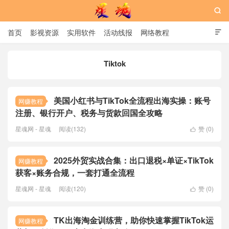

首页
影视资源
实用软件
活动线报
网络教程

用户中心
书籍
娱乐
Tiktok
星魂网
美国小红书与TikTok全流程出海实操：账号
网赚教程
注册、银行开户、税务与货款回国全攻略
星魂网 - 星魂
阅读(132)
赞 (
0
)

2025外贸实战合集：出口退税×单证×TikTok
网赚教程
获客×账务合规，一套打通全流程
星魂网 - 星魂
阅读(120)
赞 (
0
)

TK出海淘金训练营，助你快速掌握TikTok运
网赚教程