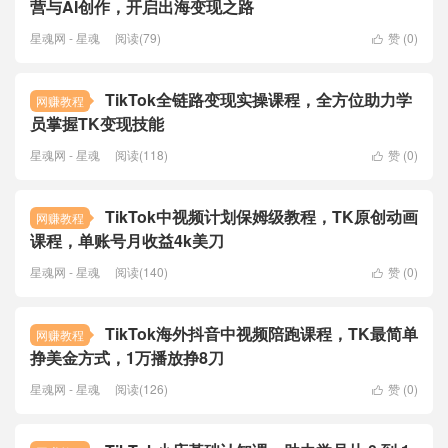
营与AI创作，开启出海变现之路
星魂网 - 星魂
阅读(79)
赞 (
0
)

TikTok全链路变现实操课程，全方位助力学
网赚教程
员掌握TK变现技能
星魂网 - 星魂
阅读(118)
赞 (
0
)

TikTok中视频计划保姆级教程，TK原创动画
网赚教程
课程，单账号月收益4k美刀
星魂网 - 星魂
阅读(140)
赞 (
0
)

TikTok海外抖音中视频陪跑课程，TK最简单
网赚教程
挣美金方式，1万播放挣8刀
星魂网 - 星魂
阅读(126)
赞 (
0
)
