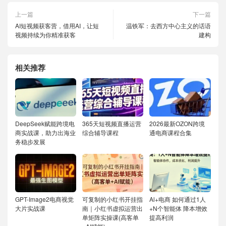
上一篇
下一篇
AI短视频获客营，借用AI，让短
温铁军：去西方中心主义的话语
视频持续为你精准获客
建构
相关推荐
DeepSeek赋能跨境电
365天短视频直播运营
2026最新OZON跨境
商实战课，助力出海业
综合辅导课程
通电商课程合集
务稳步发展
GPT-Image2电商视觉
可复制的小红书开挂指
Al+电商 如何通过1人
大片实战课
南｜小红书虚拟运营出
+N个智能体 降本增效
单矩阵实操课(高客单
提高利润