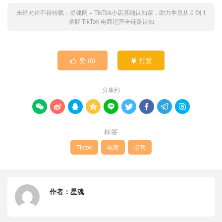
未经允许不得转载：
星魂网
»
TikTok小店基础认知课，助力学员从 0 到 1
掌握 TikTok 电商运营全链路认知
赞 (
0
)
打赏


分享到









标签
Tiktok
电商
运营
作者：
星魂