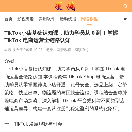

首页
影视资源
实用软件
活动线报
网络教程

用户中心
书籍
娱乐
TikTok小店基础认知课，助力学员从 0 到 1 掌握
TikTok 电商运营全链路认知
星魂网
星魂 发布于 2025-10-03
分类：
网赚教程
阅读(94)
介绍
TikTok小店基础认知课，助力学员从 0 到 1 掌握 TikTok 电
商运营全链路认知,本课程聚焦 TikTok Shop 电商运营，帮
助学员从零掌握跨境小店开通、账号安全、选品上架、定价
策略、快速出单、物流履约与回款全流程。课程结合全球跨
境电商市场趋势，深入解析 TikTok 平台规则与不同类型店
铺运营差异，构建一套从注册到稳定盈利的系统化路径。
一、TikTok 发展现状与机会