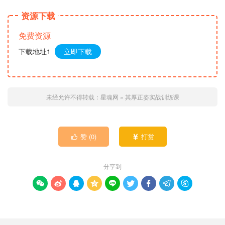
资源下载
免费资源
下载地址1
立即下载
未经允许不得转载：
星魂网
»
其厚正姿实战训练课
赞 (
0
)
打赏


分享到








