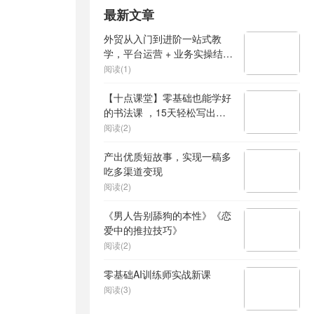
最新文章
外贸从入门到进阶一站式教
学，平台运营 + 业务实操结
合，实现业绩稳步增长
阅读(1)
【十点课堂】零基础也能学好
的书法课 ，15天轻松写出漂
亮人生
阅读(2)
产出优质短故事，实现一稿多
吃多渠道变现
阅读(2)
《男人告别舔狗的本性》《恋
爱中的推拉技巧》
阅读(2)
零基础AI训练师实战新课
阅读(3)