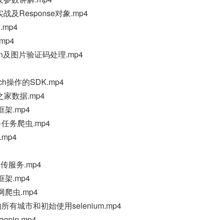
请求实战及Response对象.mp4
.mp4
mp4
ession及图片验证码处理.mp4
arch操作的SDK.mp4
长之家数据.mp4
框架.mp4
多任务爬虫.mp4
.mp4
件上传服务.mp4
框架.mp4
网爬虫.mp4
n网的所有城市和初始使用selenium.mp4
aopin.mp4