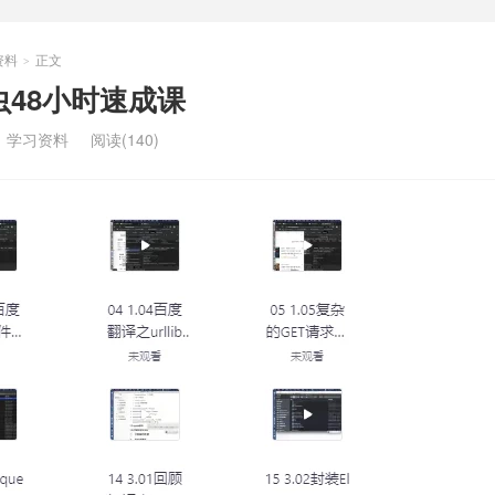
资料
正文
>
爬虫48小时速成课
：
学习资料
阅读(140)