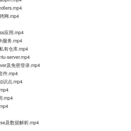
dlers.mp4
百聘网.mp4
eass应用.mp4
ash服务.mp4
搭建私有仓库.mp4
u-server.mp4
rver及免密登录.mp4
套件.mp4
知识点.mp4
mp4
明.mp4
mp4
ponse及数据解析.mp4