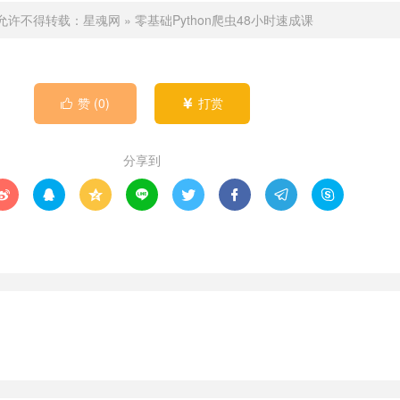
允许不得转载：
星魂网
»
零基础Python爬虫48小时速成课
赞 (
0
)
打赏


分享到







