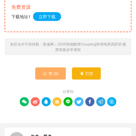
免费资源
下载地址1
立即下载
未经允许不得转载：
星魂网
»
2025韩国酷胖Coupang跨境电商高阶班 酷
胖卖家必学课程
赞 (
0
)
打赏


分享到








