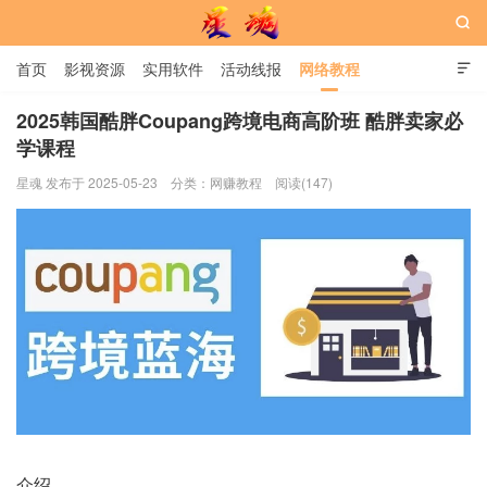

首页
影视资源
实用软件
活动线报
网络教程

用户中心
书籍
娱乐
2025韩国酷胖Coupang跨境电商高阶班 酷胖卖家必
学课程
星魂网
星魂 发布于 2025-05-23
分类：
网赚教程
阅读(147)
介绍