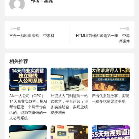
作者：
星魂
上一篇
下一篇
三合一剪辑训练营 – 带素材
HTML5前端面试题第一季 – 带源
码课件
相关推荐
AI×一人公司（OPC）
外贸从入门到进阶一站
产出优质短故事，实现
14天商业实战营，用AI
式教学，平台运营 + 业
一稿多吃多渠道变现
帮你搭建一个属于你自
务实操结合，实现业绩
己的、能独立賺钱的一
稳步增长
人公司系统