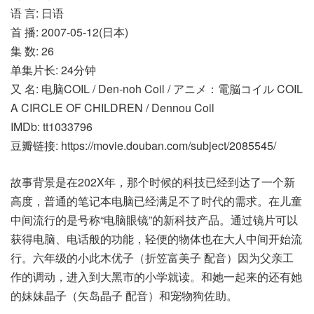
语 言: 日语
首 播: 2007-05-12(日本)
集 数: 26
单集片长: 24分钟
又 名: 电脑COIL / Den-noh Coil / アニメ：電脳コイル COIL
A CIRCLE OF CHILDREN / Dennou Coil
IMDb: tt1033796
豆瓣链接: https://movie.douban.com/subject/2085545/
故事背景是在202X年，那个时候的科技已经到达了一个新
高度，普通的笔记本电脑已经满足不了时代的需求。在儿童
中间流行的是号称“电脑眼镜”的新科技产品。通过镜片可以
获得电脑、电话般的功能，轻便的物体也在大人中间开始流
行。六年级的小此木优子（折笠富美子 配音）因为父亲工
作的调动，进入到大黑市的小学就读。和她一起来的还有她
的妹妹晶子（矢岛晶子 配音）和宠物狗佐助。