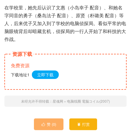
在学校里，她先后认识了文惠（小岛幸子 配音）、和她名
字同音的勇子（桑岛法子 配音）、原贤（朴璐美 配音）等
人，后来优子又加入到了学校的电脑侦探局。看似平常的电
脑眼镜背后却暗藏玄机，侦探局的一行人开始了和科技的大
作战。
资源下载
免费资源
下载地址1
立即下载
未经允许不得转载：
星魂网
»
电脑线圈 電脳コイル(2007)
赞 (
0
)
打赏

