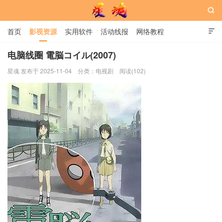

首页
影视资源
实用软件
活动线报
网络教程

用户中心
书籍
娱乐
电脑线圈 電脳コイル(2007)
星魂 发布于 2025-11-04
分类：
电视剧
阅读(102)
星魂网