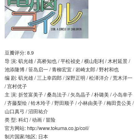
豆瓣评分: 8.9
导 演: 矶光雄 / 高桥知也 / 平松祯史 / 横山彰利 / 木村延景 /
池添隆博 / 笹岛启一 / 青柳宏宜 / 岩崎太郎 / 野村和也
编 剧: 矶光雄 / 三上幸四郎 / 深野正明 / 松泽洋介 / 荒木洋一
/ 宫村优子
主 演: 折笠富美子 / 桑岛法子 / 矢岛晶子 / 朴璐美 / 小岛幸子
/ 齐藤梨绘 / 铃木玲子 / 野田顺子 / 小林由美子 / 梅田贵公美 /
山口真弓 / 沼田祐介
类 型: 科幻 / 动画 / 冒险
官方网站: http://www.tokuma.co.jp/coil/
制片国家/地区: 日本