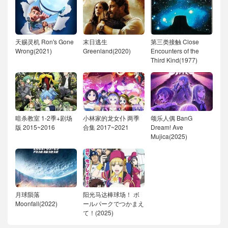
天赐灵机 Ron's Gone
末日逃生
第三类接触 Close
Wrong(2021)
Greenland(2020)
Encounters of the
Third Kind(1977)
暗杀教室 1-2季+剧场
小林家的龙女仆 两季
颂乐人偶 BanG
版 2015~2016
合集 2017~2021
Dream! Ave
Mujica(2025)
月球陨落
阳光马达棒球场！ ボ
Moonfall(2022)
ールパークでつかまえ
て！(2025)