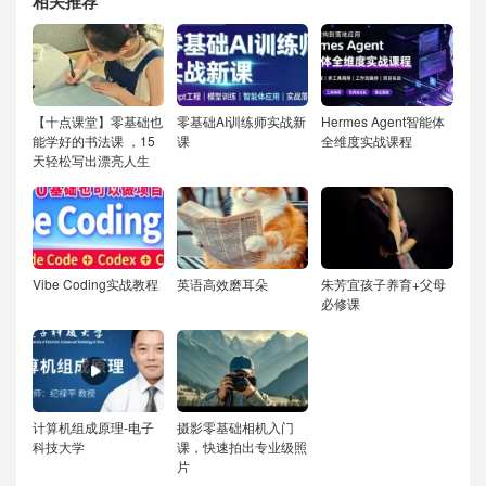
相关推荐
【十点课堂】零基础也
零基础AI训练师实战新
Hermes Agent智能体
能学好的书法课 ，15
课
全维度实战课程
天轻松写出漂亮人生
Vibe Coding实战教程
英语高效磨耳朵
朱芳宜孩子养育+父母
必修课
计算机组成原理-电子
摄影零基础相机入门
科技大学
课，快速拍出专业级照
片