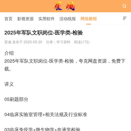

首页
影视资源
实用软件
活动线报
网络教程

用户中心
书籍
娱乐
2025年军队文职岗位-医学类-检验
星魂 发布于 2025-05-20
分类：
学习资料
阅读(172)
星魂网
介绍
2025年军队文职岗位-医学类-检验，夸克网盘资源，免费下
载。
讲义
05刷题部分
04临床实验室管理+相关法规及行业标准
03临床免疫学+微生物学+血液学检验