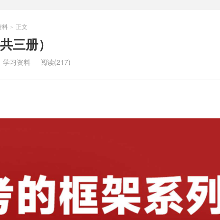
资料
正文
>
共三册）
：
学习资料
阅读(217)