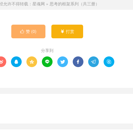
经允许不得转载：
星魂网
»
思考的框架系列（共三册）
赞 (
0
)
打赏


分享到







