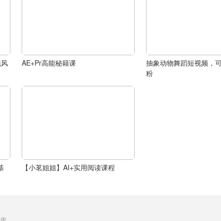
飓风
AE+Pr高能秘籍课
抽象动物舞蹈短视频，
粉
基
【小茗姐姐】AI+实用阅读课程
库