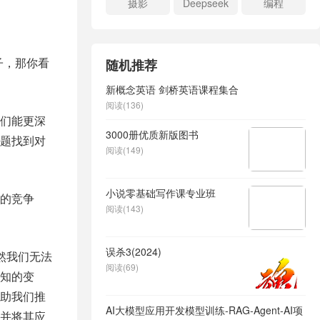
摄影
Deepseek
编程
子，那你看
随机推荐
新概念英语 剑桥英语课程集合
阅读(136)
们能更深
3000册优质新版图书
题找到对
阅读(149)
小说零基础写作课专业班
的竞争
阅读(143)
误杀3(2024)
然我们无法
阅读(69)
知的变
助我们推
AI大模型应用开发​模型训练-RAG-Agent-AI项
并将其应