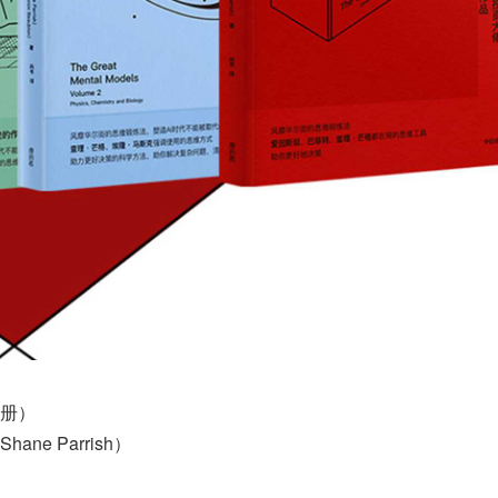
册）
ne Parrish）