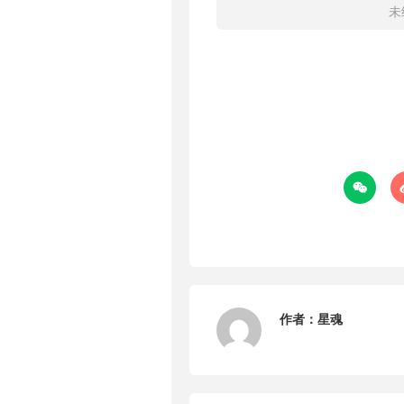
未

作者：
星魂