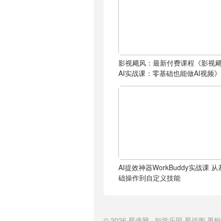
影视飓风：最新付费课程《影视
AI实战课：零基础也能做AI视频》
AI提效神器WorkBuddy实战课 从
础操作到自定义技能
© 2026
星魂网
知学乐园
星战阁
果粉