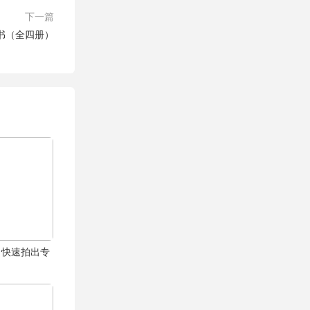
下一篇
书（全四册）
，快速拍出专