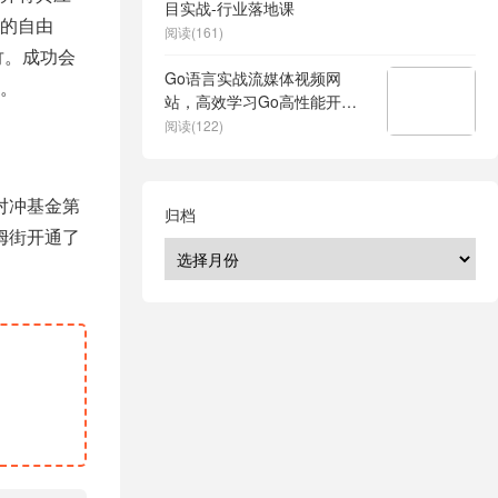
目实战-行业落地课
的自由
阅读(161)
竹。成功会
Go语言实战流媒体视频网
。
站，高效学习Go高性能开发 –
带源码课件
阅读(122)
、对冲基金第
归档
姆街开通了