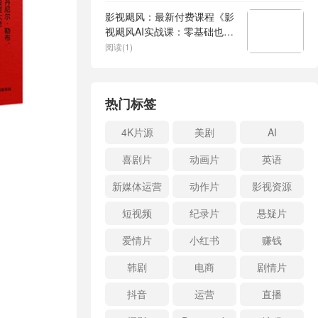
影视飓风：最新付费课程《影
视飓风AI实战课：零基础也能
做AI视频》
阅读(1)
热门标签
4K片源
美剧
AI
喜剧片
动画片
英语
新媒体运营
动作片
影视资源
短视频
纪录片
悬疑片
爱情片
小红书
赚钱
韩剧
电商
剧情片
抖音
运营
直播