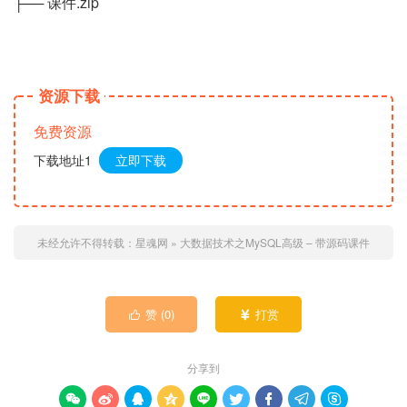
├── 课件.zip
资源下载
免费资源
下载地址1
立即下载
未经允许不得转载：
星魂网
»
大数据技术之MySQL高级 – 带源码课件
赞 (
0
)
打赏


分享到








