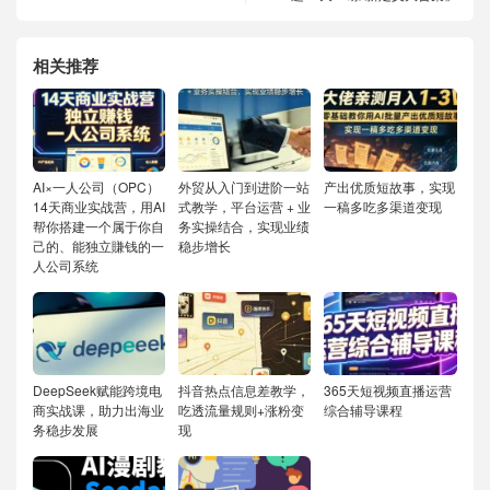
相关推荐
AI×一人公司（OPC）
外贸从入门到进阶一站
产出优质短故事，实现
14天商业实战营，用AI
式教学，平台运营 + 业
一稿多吃多渠道变现
帮你搭建一个属于你自
务实操结合，实现业绩
己的、能独立賺钱的一
稳步增长
人公司系统
DeepSeek赋能跨境电
抖音热点信息差教学，
365天短视频直播运营
商实战课，助力出海业
吃透流量规则+涨粉变
综合辅导课程
务稳步发展
现