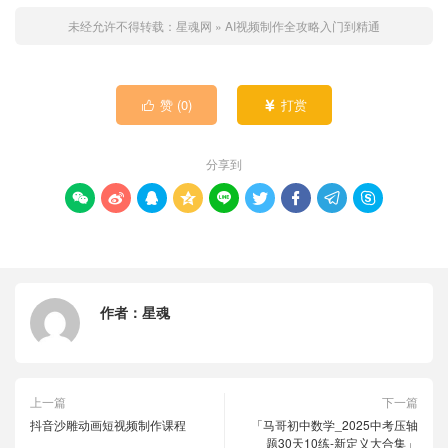
未经允许不得转载：
星魂网
»
AI视频制作全攻略入门到精通
赞 (
0
)
打赏


分享到









作者：
星魂
上一篇
下一篇
抖音沙雕动画短视频制作课程
「马哥初中数学_2025中考压轴
题30天10练-新定义大合集」