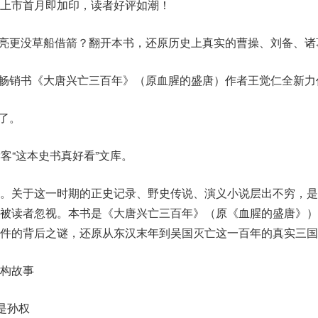
上市首月即加印，读者好评如潮！
葛亮更没草船借箭？翻开本书，还原历史上真实的曹操、刘备、诸
！畅销书《大唐兴亡三百年》（原血腥的盛唐）作者王觉仁全新力
了。
读客“这本史书真好看”文库。
出。关于这一时期的正史记录、野史传说、演义小说层出不穷，是
渐被读者忽视。本书是《大唐兴亡三百年》（原《血腥的盛唐》）
件的背后之谜，还原从东汉末年到吴国灭亡这一百年的真实三国
构故事
是孙权