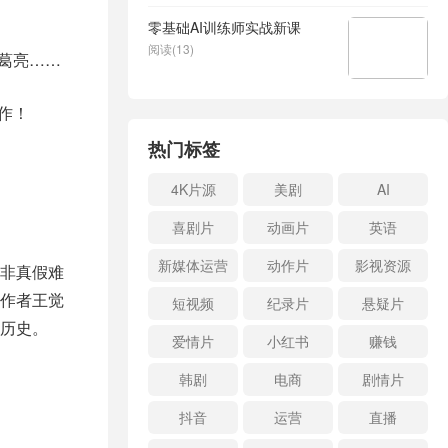
零基础AI训练师实战新课
阅读(13)
葛亮……
作！
热门标签
4K片源
美剧
AI
喜剧片
动画片
英语
新媒体运营
动作片
影视资源
非真假难
作者王觉
短视频
纪录片
悬疑片
历史。
爱情片
小红书
赚钱
韩剧
电商
剧情片
抖音
运营
直播