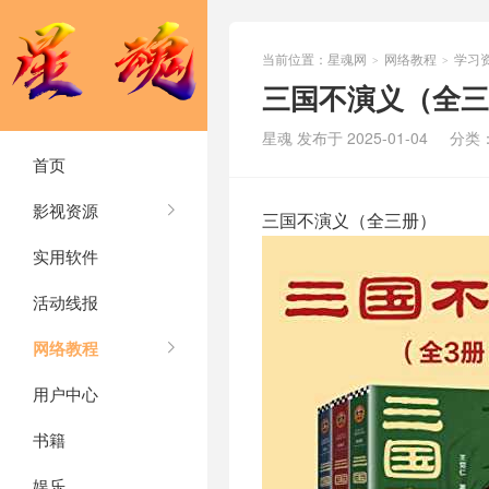
当前位置：
星魂网
网络教程
学习
>
>
三国不演义（全三
星魂 发布于 2025-01-04
分类
首页
影视资源
三国不演义（全三册）
实用软件
活动线报
网络教程
用户中心
书籍
娱乐