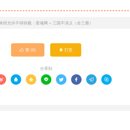
未经允许不得转载：
星魂网
»
三国不演义（全三册）
赞 (
0
)
打赏


分享到







