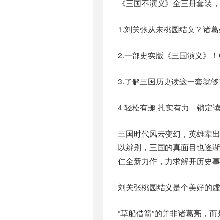
《三国不演义》全三册套装，
1.刘关张从未桃园结义？诸
2.一部史实版《三国演义》
3.了解三国历史读这一套就够
4.轻松有趣,扎实有力，锁定
三国时代风云变幻，英雄辈
以辨别，三国的真面目也逐
仁全新力作，力求解开历史事
刘关张桃园结义是个美好的虚
“草船借箭”的并非诸葛亮，而