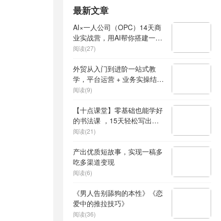
最新文章
AI×一人公司（OPC）14天商
业实战营，用AI帮你搭建一个
属于你自己的、能独立賺钱的
阅读(27)
一人公司系统
外贸从入门到进阶一站式教
学，平台运营 + 业务实操结
合，实现业绩稳步增长
阅读(9)
【十点课堂】零基础也能学好
的书法课 ，15天轻松写出漂
亮人生
阅读(21)
产出优质短故事，实现一稿多
吃多渠道变现
阅读(6)
《男人告别舔狗的本性》《恋
爱中的推拉技巧》
阅读(36)