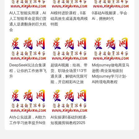
AI人工智能实用课，AI
AI模特进阶课程，0基
0基础Ai视频课，学会
人工智能革命是我们普
础高效生成逼真电商模
Ai，拥抱时代
通人逆袭翻身的巨大机
特图
会
DeepSeek玩法合集课
超级AI视频：绘画、带
Midjourney做电商亚马
程，让你的工作效率飞
货、职场全场景113节
逊图-商业落地级别
升
通关课，解锁AI无限可
Midjourney学习计划-
能，开启精彩AI之旅
AI跨境电商教程
AI办公实战课，AI助力
AI实操课0基础到精通-
工作学习效率提升N倍
短视频剪辑教程2025