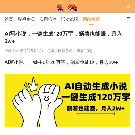

首页
影视资源
实用软件
活动线报
网络教程

用户中心
书籍
娱乐
AI写小说，一键生成120万字，躺着也能赚，月入
2w+
星魂网
星魂 发布于 2025-01-04
分类：
网赚教程
阅读(196)
AI写小说，一键生成120万字，躺着也能赚，月入2w+