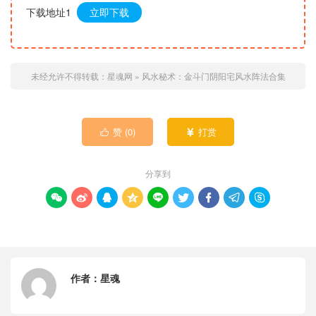
下载地址1
立即下载
未经允许不得转载：
星魂网
»
风水秘术：金斗门阴阳宅风水阵法合集
赞 (
0
)
打赏


分享到









作者：
星魂