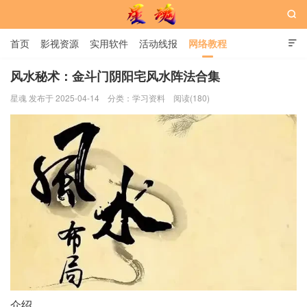

首页
影视资源
实用软件
活动线报
网络教程

用户中心
书籍
娱乐
风水秘术：金斗门阴阳宅风水阵法合集
星魂 发布于 2025-04-14
分类：
学习资料
阅读(180)
星魂网
介绍