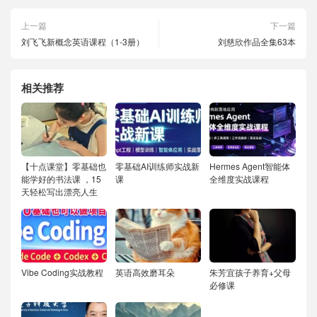
上一篇
下一篇
刘飞飞新概念英语课程（1-3册）
刘慈欣作品全集63本
相关推荐
【十点课堂】零基础也
零基础AI训练师实战新
Hermes Agent智能体
能学好的书法课 ，15
课
全维度实战课程
天轻松写出漂亮人生
Vibe Coding实战教程
英语高效磨耳朵
朱芳宜孩子养育+父母
必修课