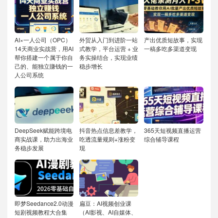
AI×一人公司（OPC）
外贸从入门到进阶一站
产出优质短故事，实现
14天商业实战营，用AI
式教学，平台运营 + 业
一稿多吃多渠道变现
帮你搭建一个属于你自
务实操结合，实现业绩
己的、能独立賺钱的一
稳步增长
人公司系统
DeepSeek赋能跨境电
抖音热点信息差教学，
365天短视频直播运营
商实战课，助力出海业
吃透流量规则+涨粉变
综合辅导课程
务稳步发展
现
即梦Seedance2.0动漫
扁豆：AI视频创业课
短剧视频教程大合集
（AI影视、AI自媒体、