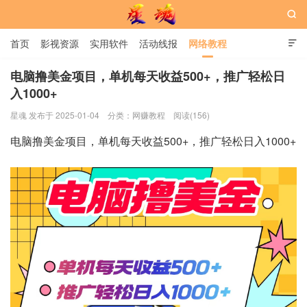

首页
影视资源
实用软件
活动线报
网络教程

用户中心
书籍
娱乐
电脑撸美金项目，单机每天收益500+，推广轻松日
入1000+
星魂网
星魂 发布于 2025-01-04
分类：
网赚教程
阅读(156)
电脑撸美金项目，单机每天收益500+，推广轻松日入1000+