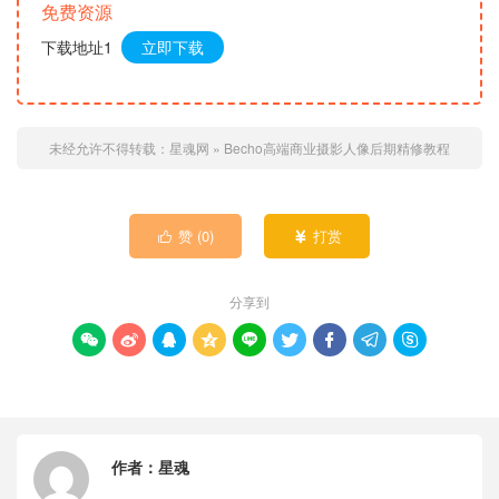
免费资源
下载地址1
立即下载
未经允许不得转载：
星魂网
»
Becho高端商业摄影人像后期精修教程
赞 (
0
)
打赏


分享到









作者：
星魂