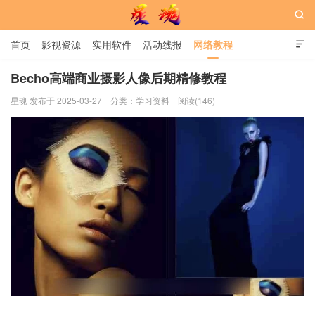

首页
影视资源
实用软件
活动线报
网络教程

用户中心
书籍
娱乐
Becho高端商业摄影人像后期精修教程
星魂 发布于 2025-03-27
分类：
学习资料
阅读(146)
星魂网