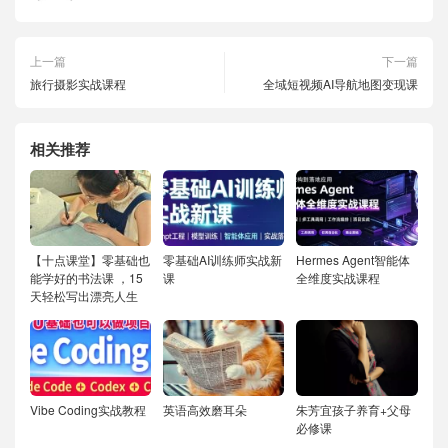
上一篇
下一篇
旅行摄影实战课程
全域短视频AI导航地图变现课
相关推荐
【十点课堂】零基础也
零基础AI训练师实战新
Hermes Agent智能体
能学好的书法课 ，15
课
全维度实战课程
天轻松写出漂亮人生
Vibe Coding实战教程
英语高效磨耳朵
朱芳宜孩子养育+父母
必修课