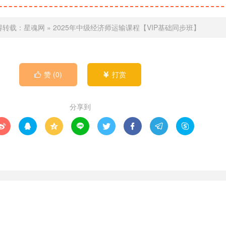
得转载：
星魂网
»
2025年中级经济师运输课程【VIP基础同步班】
赞 (
0
)
打赏


分享到







