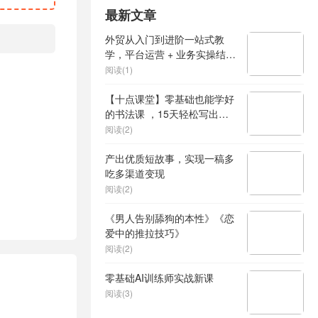
最新文章
外贸从入门到进阶一站式教
学，平台运营 + 业务实操结
合，实现业绩稳步增长
阅读(1)
【十点课堂】零基础也能学好
的书法课 ，15天轻松写出漂
亮人生
阅读(2)
产出优质短故事，实现一稿多
吃多渠道变现
阅读(2)
《男人告别舔狗的本性》《恋
爱中的推拉技巧》
阅读(2)
零基础AI训练师实战新课
阅读(3)