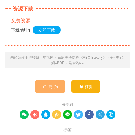
资源下载
免费资源
下载地址1
立即下载
未经允许不得转载：
星魂网
»
家庭美语课程《ABC Bakery》（全4季+音
频+PDF ）适合2岁+
赞 (
0
)
打赏


分享到









标签