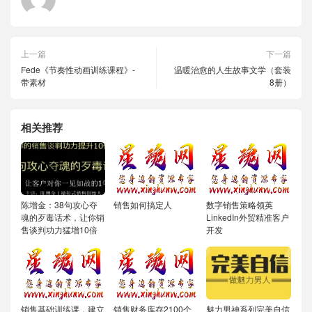
上一篇
下一篇
Fede《节奏性动画训练课程》-
温暖治愈的人生故事文学（套装
带素材
8册）
相关推荐
陈增金：38句攻心夺
销售如何搞定人
数字销售策略领英
魂的歹毒话术，让你销
LinkedIn外贸精准客户
售谈判功力猛增10倍
开发
销售基础训练课，建立
销售财务库存2100个
魅力男神系列完美自信