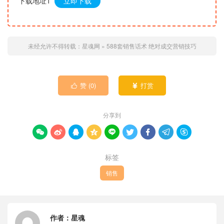
下载地址1
立即下载
未经允许不得转载：
星魂网
»
588套销售话术 绝对成交营销技巧
赞 (
0
)
打赏


分享到









标签
销售
作者：
星魂