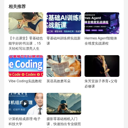
相关推荐
【十点课堂】零基础也
零基础AI训练师实战新
Hermes Agent智能体
能学好的书法课 ，15
课
全维度实战课程
天轻松写出漂亮人生
Vibe Coding实战教程
英语高效磨耳朵
朱芳宜孩子养育+父母
必修课
计算机组成原理-电子
摄影零基础相机入门
科技大学
课，快速拍出专业级照