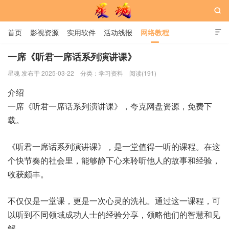

首页
影视资源
实用软件
活动线报
网络教程

用户中心
书籍
娱乐
一席《听君一席话系列演讲课》
星魂 发布于 2025-03-22
分类：
学习资料
阅读(191)
星魂网
介绍
一席《听君一席话系列演讲课》，夸克网盘资源，免费下
载。
《听君一席话系列演讲课》，是一堂值得一听的课程。在这
个快节奏的社会里，能够静下心来聆听他人的故事和经验，
收获颇丰。
不仅仅是一堂课，更是一次心灵的洗礼。通过这一课程，可
以听到不同领域成功人士的经验分享，领略他们的智慧和见
解。