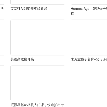
书法
零基础AI训练师实战新课
Hermes Agent智能
程
英语高效磨耳朵
朱芳宜孩子养育+父母必
摄影零基础相机入门课，快速拍出专