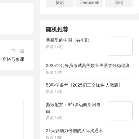
摄影
Deepseek
编程
随机推荐
典籍里的中国（共4册）
阅读(142)
下一篇
神穿搭形象课
2025年公务员考试高照数量关系拿分稳稳班
阅读(170)
53科学备考《2025初三全优卷·人教版》
阅读(143)
撕毁配方：9节课迈向厨房自
由
阅读(149)
21天影响力倍增的人际沟通术
阅读(102)