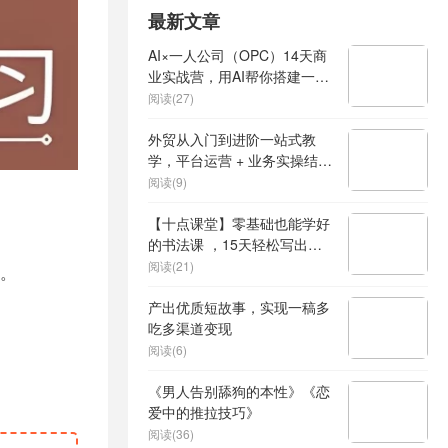
最新文章
AI×一人公司（OPC）14天商
业实战营，用AI帮你搭建一个
属于你自己的、能独立賺钱的
阅读(27)
一人公司系统
外贸从入门到进阶一站式教
学，平台运营 + 业务实操结
合，实现业绩稳步增长
阅读(9)
【十点课堂】零基础也能学好
的书法课 ，15天轻松写出漂
亮人生
阅读(21)
。
产出优质短故事，实现一稿多
吃多渠道变现
阅读(6)
《男人告别舔狗的本性》《恋
爱中的推拉技巧》
阅读(36)