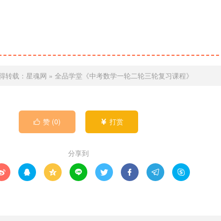
得转载：
星魂网
»
全品学堂《中考数学一轮二轮三轮复习课程》
赞 (
0
)
打赏


分享到







