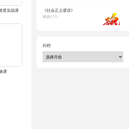
体全维度实战课
《社会正义谬误》
阅读(111)
归档
修课