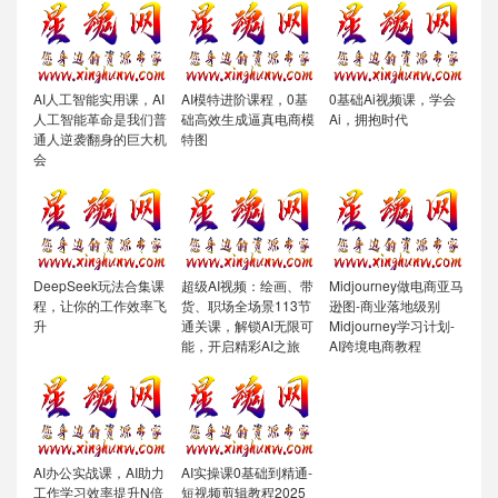
AI人工智能实用课，AI
AI模特进阶课程，0基
0基础Ai视频课，学会
人工智能革命是我们普
础高效生成逼真电商模
Ai，拥抱时代
通人逆袭翻身的巨大机
特图
会
DeepSeek玩法合集课
超级AI视频：绘画、带
Midjourney做电商亚马
程，让你的工作效率飞
货、职场全场景113节
逊图-商业落地级别
升
通关课，解锁AI无限可
Midjourney学习计划-
能，开启精彩AI之旅
AI跨境电商教程
AI办公实战课，AI助力
AI实操课0基础到精通-
工作学习效率提升N倍
短视频剪辑教程2025