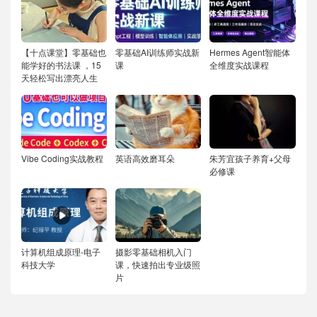
【十点课堂】零基础也
零基础AI训练师实战新
Hermes Agent智能体
能学好的书法课 ，15
课
全维度实战课程
天轻松写出漂亮人生
Vibe Coding实战教程
英语高效磨耳朵
朱芳宜孩子养育+父母
必修课
计算机组成原理-电子
摄影零基础相机入门
科技大学
课，快速拍出专业级照
片