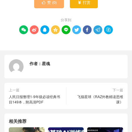
赞 (
0
)
打赏


分享到









作者：
星魂
上一篇
下一篇
人民日报整理1-9年级必读经典书
飞猫星球《RAZ外教精读思维
目149本，附高清PDF
课》
相关推荐