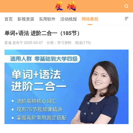

首页
影视资源
实用软件
活动线报
网络教程

用户中心
书籍
娱乐
单词+语法 进阶二合一（185节）
星魂 发布于 2025-03-07
分类：
学习资料
阅读(170)
星魂网