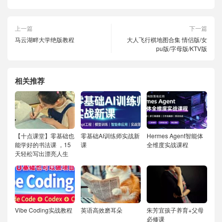
上一篇
下一篇
马云湖畔大学绝版教程
大人飞行棋地图合集 情侣版/女
pu版/字母版/KTV版
相关推荐
【十点课堂】零基础也
零基础AI训练师实战新
Hermes Agent智能体
能学好的书法课 ，15
课
全维度实战课程
天轻松写出漂亮人生
Vibe Coding实战教程
英语高效磨耳朵
朱芳宜孩子养育+父母
必修课