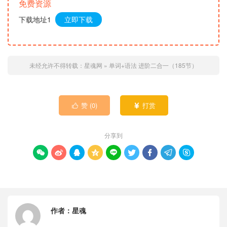
免费资源
下载地址1
立即下载
未经允许不得转载：
星魂网
»
单词+语法 进阶二合一（185节）
赞 (
0
)
打赏


分享到









作者：
星魂