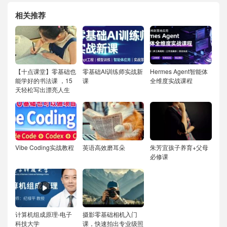
相关推荐
【十点课堂】零基础也
零基础AI训练师实战新
Hermes Agent智能体
能学好的书法课 ，15
课
全维度实战课程
天轻松写出漂亮人生
Vibe Coding实战教程
英语高效磨耳朵
朱芳宜孩子养育+父母
必修课
计算机组成原理-电子
摄影零基础相机入门
科技大学
课，快速拍出专业级照