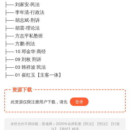
├── 刘家安-民法
├── 李年清-行政法
├── 胡志斌-刑诉
├── 胡震-理论法
├── 方志平私塾班
├── 方鹏-刑法
├── 10 邓金华 商经
├── 09 刘枚 刑诉
├── 03 韩祥波 民法
├── 01 崔红玉【主客一体】
资源下载
此资源仅限注册用户下载，请先
登录
未经允许不得转载：
星魂网
»
2025年名师私塾【民法】【刑法】【行政
法】【商经】精讲