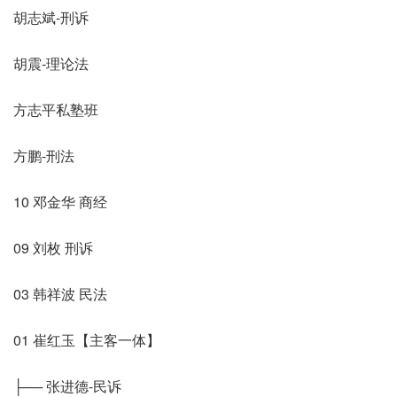
胡志斌-刑诉
胡震-理论法
方志平私塾班
方鹏-刑法
10 邓金华 商经
09 刘枚 刑诉
03 韩祥波 民法
01 崔红玉【主客一体】
├── 张进德-民诉