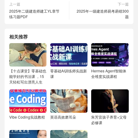
上一篇
下一篇
2025年二级建造师建工YL章节
2025年一级建造师易考易错300
练习题PDF
题
相关推荐
【十点课堂】零基础也
零基础AI训练师实战新
Hermes Agent智能体
能学好的书法课 ，15
课
全维度实战课程
天轻松写出漂亮人生
Vibe Coding实战教程
英语高效磨耳朵
朱芳宜孩子养育+父母
必修课