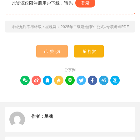
此资源仅限注册用户下载，请先
登录
未经允许不得转载：
星魂网
»
2025年二级建造师YL公式+专项考点PDF
赞 (
0
)
打赏


分享到









作者：
星魂