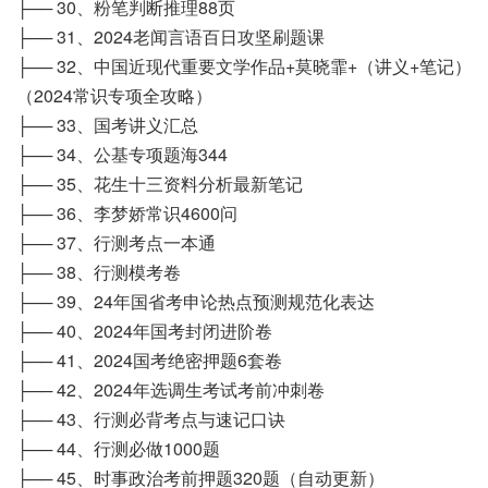
├── 30、粉笔判断推理88页
├── 31、2024老闻言语百日攻坚刷题课
├── 32、中国近现代重要文学作品+莫晓霏+（讲义+笔记）
（2024常识专项全攻略）
├── 33、国考讲义汇总
├── 34、公基专项题海344
├── 35、花生十三资料分析最新笔记
├── 36、李梦娇常识4600问
├── 37、行测考点一本通
├── 38、行测模考卷
├── 39、24年国省考申论热点预测规范化表达
├── 40、2024年国考封闭进阶卷
├── 41、2024国考绝密押题6套卷
├── 42、2024年选调生考试考前冲刺卷
├── 43、行测必背考点与速记口诀
├── 44、行测必做1000题
├── 45、时事政治考前押题320题（自动更新）