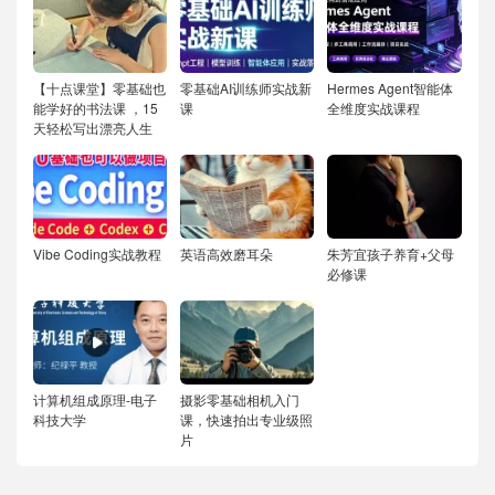
【十点课堂】零基础也
零基础AI训练师实战新
Hermes Agent智能体
能学好的书法课 ，15
课
全维度实战课程
天轻松写出漂亮人生
Vibe Coding实战教程
英语高效磨耳朵
朱芳宜孩子养育+父母
必修课
计算机组成原理-电子
摄影零基础相机入门
科技大学
课，快速拍出专业级照
片