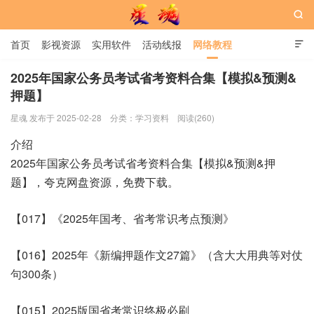

首页
影视资源
实用软件
活动线报
网络教程

用户中心
书籍
娱乐
2025年国家公务员考试省考资料合集【模拟&预测&
押题】
星魂网
星魂 发布于 2025-02-28
分类：
学习资料
阅读(260)
介绍
2025年国家公务员考试省考资料合集【模拟&预测&押
题】，夸克网盘资源，免费下载。
【017】《2025年国考、省考常识考点预测》
【016】2025年《新编押题作文27篇》（含大大用典等对仗
句300条）
【015】2025版国省考常识终极必刷