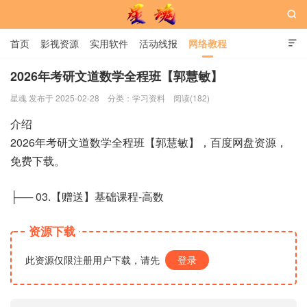

首页
影视资源
实用软件
活动线报
网络教程

用户中心
书籍
娱乐
2026年考研文道数学全程班【郭慧敏】
星魂 发布于 2025-02-28
分类：
学习资料
阅读(182)
星魂网
介绍
2026年考研文道数学全程班【郭慧敏】，百度网盘资源，
免费下载。
├── 03.【赠送】基础课程-高数
资源下载
此资源仅限注册用户下载，请先
登录