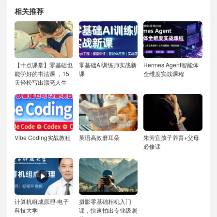
相关推荐
【十点课堂】零基础也
零基础AI训练师实战新
Hermes Agent智能体
能学好的书法课 ，15
课
全维度实战课程
天轻松写出漂亮人生
Vibe Coding实战教程
英语高效磨耳朵
朱芳宜孩子养育+父母
必修课
计算机组成原理-电子
摄影零基础相机入门
科技大学
课，快速拍出专业级照