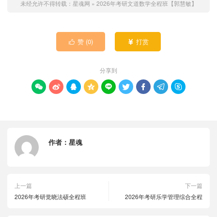
未经允许不得转载：
星魂网
»
2026年考研文道数学全程班【郭慧敏】
赞 (
0
)
打赏


分享到









作者：
星魂
上一篇
下一篇
2026年考研觉晓法硕全程班
2026年考研乐学管理综合全程