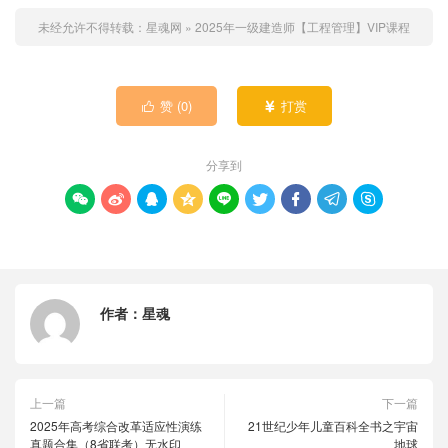
未经允许不得转载：
星魂网
»
2025年一级建造师【工程管理】VIP课程
赞 (
0
)
打赏


分享到









作者：
星魂
上一篇
下一篇
2025年高考综合改革适应性演练
21世纪少年儿童百科全书之宇宙
真题合集（8省联考）无水印
地球