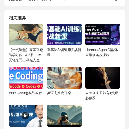
相关推荐
【十点课堂】零基础也
零基础AI训练师实战新
Hermes Agent智能体
能学好的书法课 ，15
课
全维度实战课程
天轻松写出漂亮人生
Vibe Coding实战教程
英语高效磨耳朵
朱芳宜孩子养育+父母
必修课