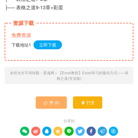
├── 表格之道9-13章+彩蛋
资源下载
免费资源
下载地址1
立即下载
未经允许不得转载：
星魂网
»
【Excel教程】Excel学习的最佳方式——表
格之道(专业版)
赞 (
0
)
打赏


分享到








