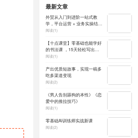
最新文章
外贸从入门到进阶一站式教
学，平台运营 + 业务实操结
合，实现业绩稳步增长
阅读(1)
【十点课堂】零基础也能学好
的书法课 ，15天轻松写出漂
亮人生
阅读(1)
产出优质短故事，实现一稿多
吃多渠道变现
阅读(2)
《男人告别舔狗的本性》《恋
爱中的推拉技巧》
阅读(1)
零基础AI训练师实战新课
阅读(2)