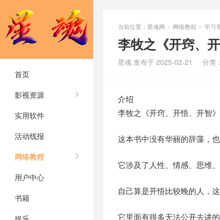
当前位置：
星魂网
网络教程
学习
>
>
李牧之《开窍、开
星魂 发布于 2025-02-21
分类
首页
影视资源
介绍
李牧之《开窍、开悟、开智》
实用软件
活动线报
这本书中没有华丽的辞藻，也
网络教程
它涉及了人性、情感、思维、
用户中心
自己算是开悟比较晚的人，这
书籍
它里面有很多无法公开去讲的
娱乐