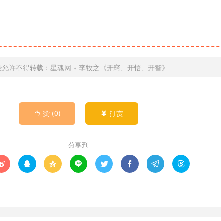
经允许不得转载：
星魂网
»
李牧之《开窍、开悟、开智》
赞 (
0
)
打赏


分享到







