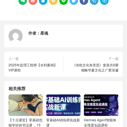









作者：
星魂
上一篇
下一篇
2025年监理工程师【水利案例】
《传统文化有意思》套装共9册
VIP课程
领略华夏文化之广袤深邃
相关推荐
【十点课堂】零基础也
零基础AI训练师实战新
Hermes Agent智能体
能学好的书法课 ，15
课
全维度实战课程