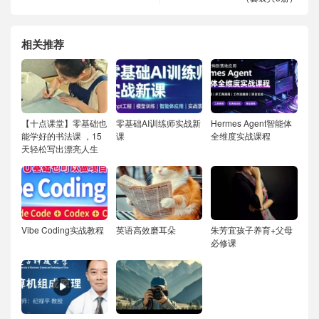
相关推荐
【十点课堂】零基础也
零基础AI训练师实战新
Hermes Agent智能体
能学好的书法课 ，15
课
全维度实战课程
天轻松写出漂亮人生
Vibe Coding实战教程
英语高效磨耳朵
朱芳宜孩子养育+父母
必修课