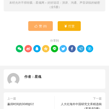
未经允许不得转载：
星魂网
»
好好说话：演讲、沟通、声音训练的秘密
（全5册）
赞 (
0
)
打赏


分享到









作者：
星魂
上一篇
下一篇
赢得时间的30种妙计
人大社海外中国研究文库精选辑
（套装共5册）