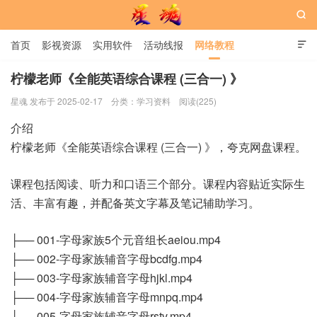

首页
影视资源
实用软件
活动线报
网络教程

用户中心
书籍
娱乐
柠檬老师《全能英语综合课程 (三合一) 》
星魂 发布于 2025-02-17
分类：
学习资料
阅读(225)
星魂网
介绍
柠檬老师《全能英语综合课程 (三合一) 》，夸克网盘课程。
课程包括阅读、听力和口语三个部分。课程内容贴近实际生
活、丰富有趣，并配备英文字幕及笔记辅助学习。
├── 001-字母家族5个元音组长aeiou.mp4
├── 002-字母家族辅音字母bcdfg.mp4
├── 003-字母家族辅音字母hjkl.mp4
├── 004-字母家族辅音字母mnpq.mp4
├── 005-字母家族辅音字母rstv.mp4