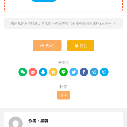
未经允许不得转载：
星魂网
»
柠檬老师《全能英语综合课程 (三合一) 》
赞 (
0
)
打赏


分享到









标签
英语
作者：
星魂