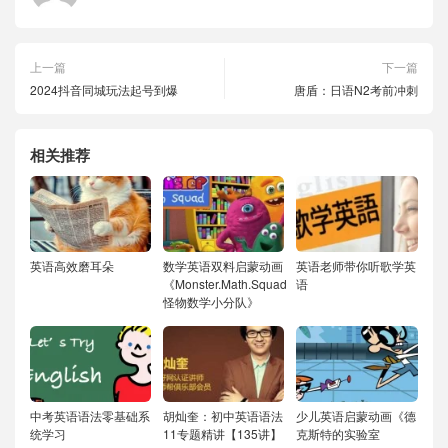
上一篇
下一篇
2024抖音同城玩法起号到爆
唐盾：日语N2考前冲刺
相关推荐
英语高效磨耳朵
数学英语双料启蒙动画
英语老师带你听歌学英
《Monster.Math.Squad
语
怪物数学小分队》
中考英语语法零基础系
胡灿奎：初中英语语法
少儿英语启蒙动画《德
统学习
11专题精讲【135讲】
克斯特的实验室