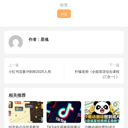
标签
抖音
作者：
星魂
上一篇
下一篇
小红书流量冲刺班2025入局
柠檬老师《全能英语综合课程
(三合一) 》
相关推荐
抖音热点信息差教学，
TikTok中视频剪辑搬运
沙雕动画绘图到成片