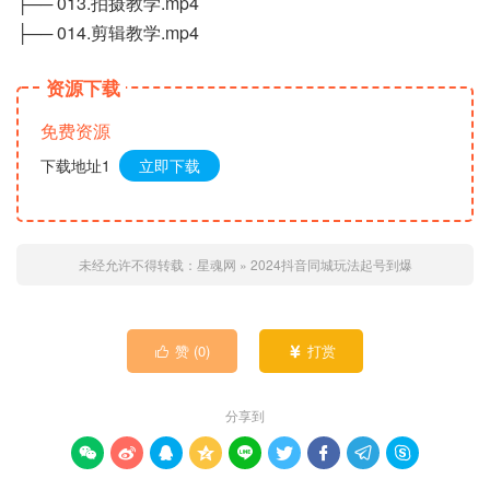
├── 013.拍摄教学.mp4
├── 014.剪辑教学.mp4
资源下载
免费资源
下载地址1
立即下载
未经允许不得转载：
星魂网
»
2024抖音同城玩法起号到爆
赞 (
0
)
打赏


分享到








